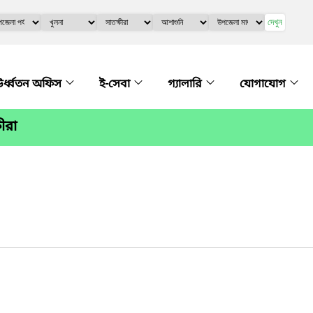
দেখুন
র্ধ্বতন অফিস
ই-সেবা
গ্যালারি
যোগাযোগ
ীরা