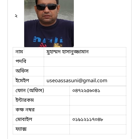
২
নাম
মুহাম্মদ হাসানুজ্জামান
পদবি
অফিস
ইমেইল
useoassasuni
@gmail.com
ফোন (অফিস)
০৪৭২২৫৬০৪১
ইন্টারকম
কক্ষ নম্বর
মোবাইল
০১৯১২১১৭০৪৮
ফ্যাক্স