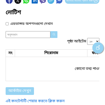
আপনার মতামত প্রদান করুন
নোটিশ
এডভান্সড অপশনগুলো দেখান
পৃষ্ঠা আইটেম
নং
শিরোনাম
ফাইল সম
কোনো তথ্য পাওয়া য
আর্কাইভ দেখুন
এই কনটেন্টটি শেয়ার করতে ক্লিক করুন